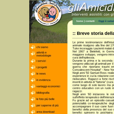
home
|
contatti
Oggi è
sabat
:: Breve storia dell
Le prime testimonianze dell’intu
animale risalgono alla fine del 17
chi siamo
Tuke incoraggia i pazienti malati 
Nel 1867 a Bielefeld, in Germ
attività e
maggiore sviluppo, vengono introdot
metodologie
cura dell’epilessia.
Durante la prima e la seconda gu
i servizi
vengono utilizzati gli animali per i
guerra che riportano traumi e
i progetti
Convalescent Hospital” - New Yor
Negli anni ’50 Samuel Ross realiz
le news
esperienze in cui la relazione co
rieducativo. Ragazzi a forte ris
in evidenza
inseriti in attività di “fattoria” (c
come luogo di solo lavoro ma pi
vantaggi economici
centro educativo con un ruolo im
ragazzi.
bibliografia
Negli anni ’60 iniziarono le n
sull’effetto terapeutico dell’inter
le foto più belle
Fu grazie ad un episodio casuale 
potenzialità co-terapeutiche de
per saperne di più
accompagnare il suo cane fuori d
benefici della presenza del suo c
area download
benefici spinsero lo psichiatr