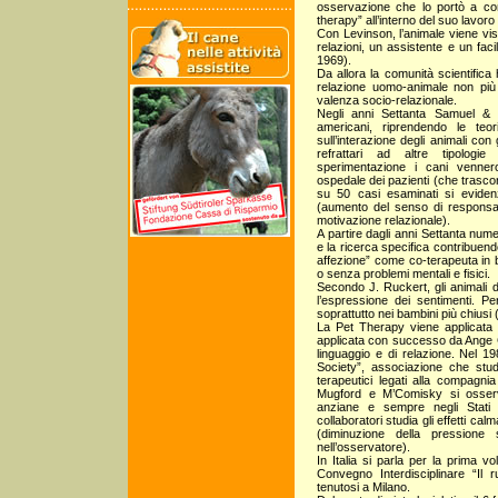
osservazione che lo portò a coni
therapy” all’interno del suo lavor
Con Levinson, l’animale viene vis
relazioni, un assistente e un faci
1969).
Da allora la comunità scientifica
relazione uomo-animale non più pe
valenza socio-relazionale.
Negli anni Settanta Samuel & E
americani, riprendendo le teo
sull’interazione degli animali con g
refrattari ad altre tipologie
sperimentazione i cani vennero
ospedale dei pazienti (che trasco
su 50 casi esaminati si evidenzia
(aumento del senso di responsabi
motivazione relazionale).
A partire dagli anni Settanta nume
e la ricerca specifica contribuendo 
affezione” come co-terapeuta in b
o senza problemi mentali e fisici.
Secondo J. Ruckert, gli animali 
l’espressione dei sentimenti. Pe
soprattutto nei bambini più chiusi
La Pet Therapy viene applicata e
applicata con successo da Ange Co
linguaggio e di relazione. Nel 19
Society”, associazione che studi
terapeutici legati alla compagnia
Mugford e M’Comisky si osserv
anziane e sempre negli Stati 
collaboratori studia gli effetti calm
(diminuzione della pressione
nell’osservatore).
In Italia si parla per la prima v
Convegno Interdisciplinare “Il r
tenutosi a Milano.