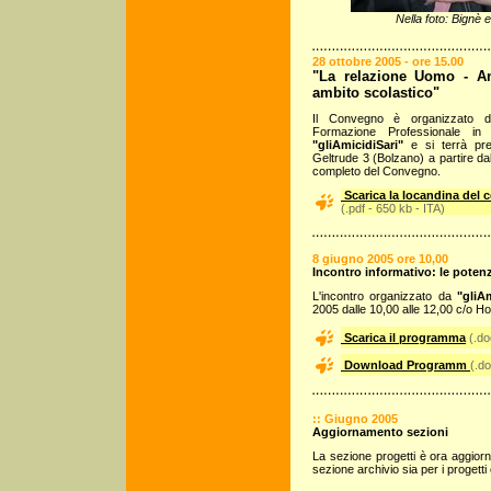
Nella foto: Bignè
28 ottobre 2005 - ore 15.00
"La relazione Uomo - Ani
ambito scolastico"
Il Convegno è organizzato d
Formazione Professionale in 
"gliAmicidiSari"
e si terrà pres
Geltrude 3 (Bolzano) a partire da
completo del Convegno.
Scarica la locandina del
(.pdf - 650 kb - ITA)
8 giugno 2005 ore 10,00
Incontro informativo: le potenz
L'incontro organizzato da
"gliA
2005 dalle 10,00 alle 12,00 c/o Ho
Scarica il programma
(.do
Download Programm
(.d
:: Giugno 2005
Aggiornamento sezioni
La sezione progetti è ora aggiorna
sezione archivio sia per i progetti 