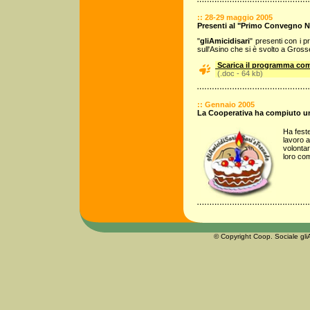
:: 28-29 maggio 2005
Presenti al "Primo Convegno N
"
gliAmicidisari
" presenti con i p
sull'Asino che si è svolto a Gross
Scarica il programma co
(.doc - 64 kb)
:: Gennaio 2005
La Cooperativa ha compiuto u
Ha fest
lavoro a
volonta
loro co
© Copyright Coop. Sociale gliA