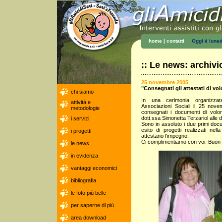
home
|
contatti
Oggi è
luned
:: Le news: archivi
25 novembre 2005
"Consegnati gli attestati di vol
chi siamo
In una cerimonia organizzata
attività e
Associazioni Sociali il 25 nov
metodologie
consegnati i documenti di volon
dott.ssa Simonetta Terzariol alle 
i servizi
Sono in assoluto i due primi docu
esito di progetti realizzati ne
i progetti
attestano l'impegno.
Ci complimentiamo con voi. Buon 
le news
in evidenza
vantaggi economici
bibliografia
le foto più belle
per saperne di più
area download